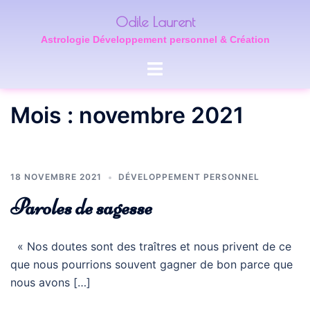
Aller
Odile Laurent
au
Astrologie Développement personnel & Création
contenu
Ouvrir/fermer
le
menu
Mois :
novembre 2021
18 NOVEMBRE 2021
DÉVELOPPEMENT PERSONNEL
Paroles de sagesse
« Nos doutes sont des traîtres et nous privent de ce
que nous pourrions souvent gagner de bon parce que
nous avons […]