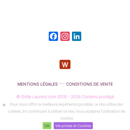
Facebook
Instagram
LinkedIn
MENTIONS LÉGALES
***
CONDITIONS DE VENTE
© Odile Laurent.com 2018 - 2026 Contenu protégé
Pour vous offrir la meilleure expérience possible, ce site utilise des
Création Web MG Records
cookies. En continuant à utiliser ce site, vous acceptez l'utilisation de
cookies
OK
Vie privée et Cookies