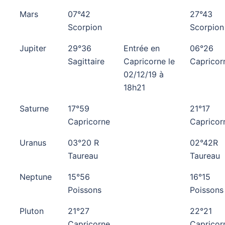
Mars
07°42
27°43
Scorpion
Scorpion
Jupiter
29°36
Entrée en
06°26
Sagittaire
Capricorne le
Capricor
02/12/19 à
18h21
Saturne
17°59
21°17
Capricorne
Capricor
Uranus
03°20 R
02°42R
Taureau
Taureau
Neptune
15°56
16°15
Poissons
Poissons
Pluton
21°27
22°21
Capricorne
Capricor