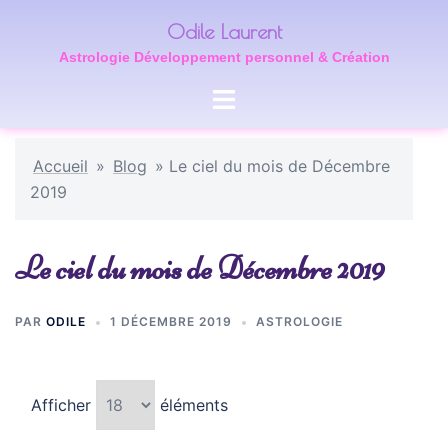
Aller
Odile Laurent
au
Astrologie Développement personnel & Création
contenu
Ouvrir/fermer
le
menu
Accueil
»
Blog
»
Le ciel du mois de Décembre
2019
Le ciel du mois de Décembre 2019
PAR
ODILE
1 DÉCEMBRE 2019
ASTROLOGIE
Afficher
éléments